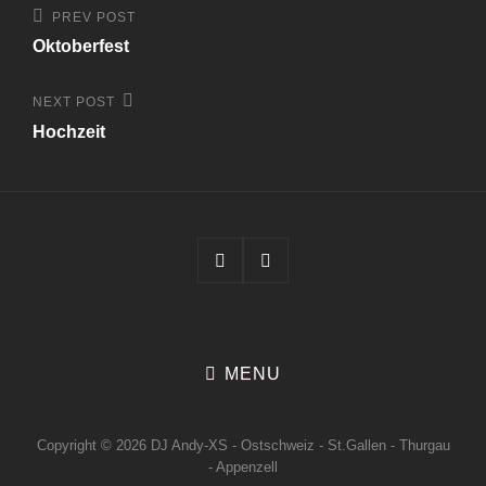
Beitrags-
Previous
PREV POST
Post
Navigation
Oktoberfest
Next
NEXT POST
Post
Hochzeit
Facebook
Instagram
MENU
Copyright © 2026
DJ Andy-XS
- Ostschweiz - St.Gallen - Thurgau
- Appenzell